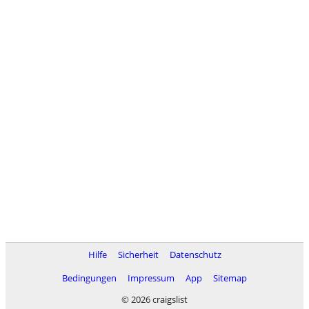
Hilfe
Sicherheit
Datenschutz
Bedingungen
Impressum
App
Sitemap
© 2026 craigslist