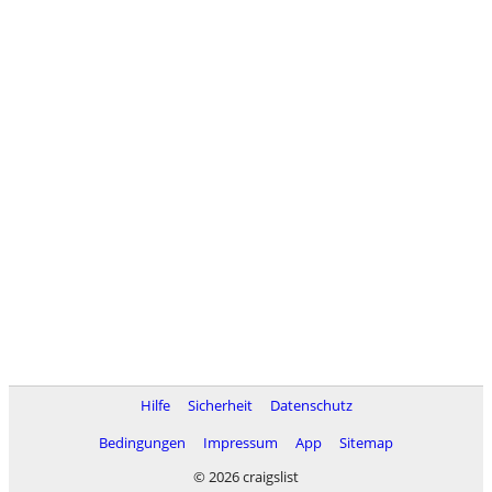
Hilfe
Sicherheit
Datenschutz
Bedingungen
Impressum
App
Sitemap
© 2026 craigslist