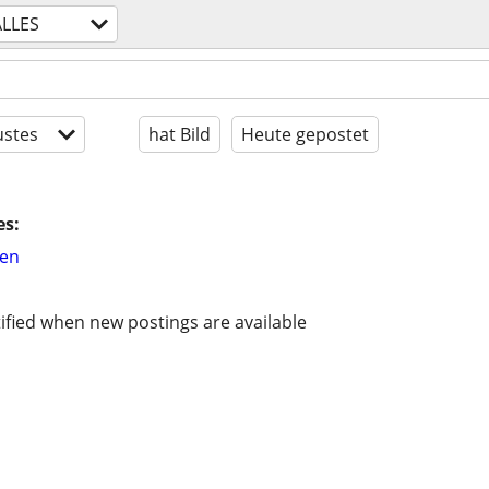
ALLES
stes
hat Bild
Heute gepostet
es:
hen
ified when new postings are available