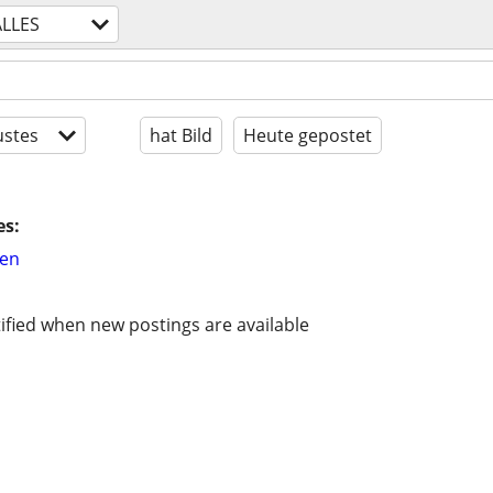
ALLES
stes
hat Bild
Heute gepostet
es:
hen
ified when new postings are available