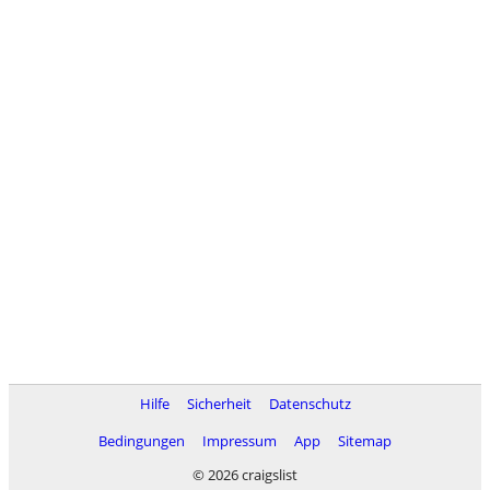
Hilfe
Sicherheit
Datenschutz
Bedingungen
Impressum
App
Sitemap
© 2026 craigslist